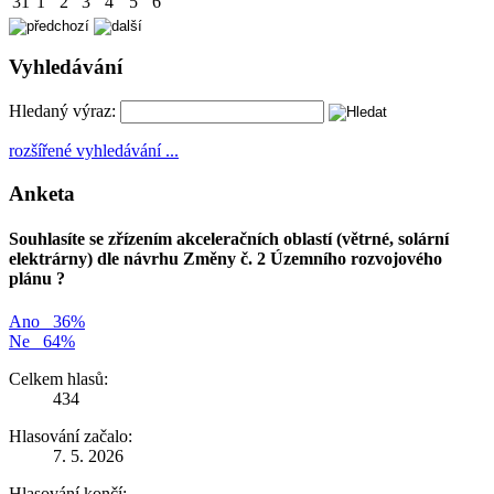
31
1
2
3
4
5
6
Vyhledávání
Hledaný výraz:
rozšířené vyhledávání ...
Anketa
Souhlasíte se zřízením akceleračních oblastí (větrné, solární
elektrárny) dle návrhu Změny č. 2 Územního rozvojového
plánu ?
Ano
36%
Ne
64%
Celkem hlasů:
434
Hlasování začalo:
7. 5. 2026
Hlasování končí: