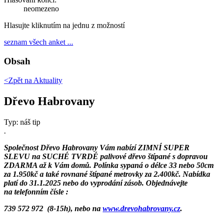
neomezeno
Hlasujte kliknutím na jednu z možností
seznam všech anket ...
Obsah
<Zpět na
Aktuality
Dřevo Habrovany
Typ: náš tip
.
Společnost Dřevo Habrovany Vám nabízí ZIMNÍ SUPER
SLEVU na SUCHÉ TVRDÉ palivové dřevo štípané s dopravou
ZDARMA až k Vám domů. Polínka sypaná o délce 33 nebo 50cm
za 1.950kč a také rovnané štípané metrovky za 2.400kč. Nabídka
platí do 31.1.2025 nebo do vyprodání zásob. Objednávejte
na telefonním čísle :
739 572 972 (8-15h), nebo na
www.drevohabrovany.cz
.