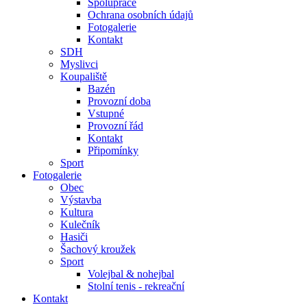
Spolupráce
Ochrana osobních údajů
Fotogalerie
Kontakt
SDH
Myslivci
Koupaliště
Bazén
Provozní doba
Vstupné
Provozní řád
Kontakt
Připomínky
Sport
Fotogalerie
Obec
Výstavba
Kultura
Kulečník
Hasiči
Šachový kroužek
Sport
Volejbal & nohejbal
Stolní tenis - rekreační
Kontakt