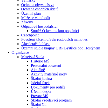
Vyhlášky
Ochrana obyvatelstva
Ochrana osobních údajů
Územní plán
Může se vám hodit
Zákony
Odpadové hospodářství
Soutěž O keramickou popelnici
Czechpoint
Povolení kácení dřevin rostoucích mimo les
Akcelerační oblasti
Územní studie krajiny ORP Bystřice pod Hostýnem
Organizace
Mateřská škola
Historie MŠ
Personální obsazení
Aktuálně
Aktivity mateřské školy
Školní jídelna
Jídelní lístek
Dokumenty pro rodiče
Úřední deska
Provoz MŠ
Školní vzdělávací program
Školní řád