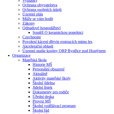
Vyhlášky
Ochrana obyvatelstva
Ochrana osobních údajů
Územní plán
Může se vám hodit
Zákony
Odpadové hospodářství
Soutěž O keramickou popelnici
Czechpoint
Povolení kácení dřevin rostoucích mimo les
Akcelerační oblasti
Územní studie krajiny ORP Bystřice pod Hostýnem
Organizace
Mateřská škola
Historie MŠ
Personální obsazení
Aktuálně
Aktivity mateřské školy
Školní jídelna
Jídelní lístek
Dokumenty pro rodiče
Úřední deska
Provoz MŠ
Školní vzdělávací program
Školní řád