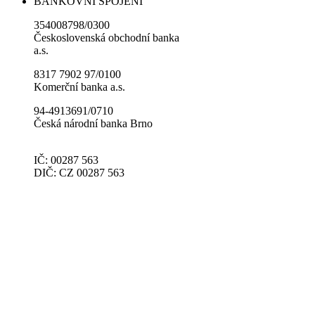
BANKOVNÍ SPOJENÍ
354008798/0300
Československá obchodní banka
a.s.
8317 7902 97/0100
Komerční banka a.s.
94-4913691/0710
Česká národní banka Brno
IČ: 00287 563
DIČ: CZ 00287 563