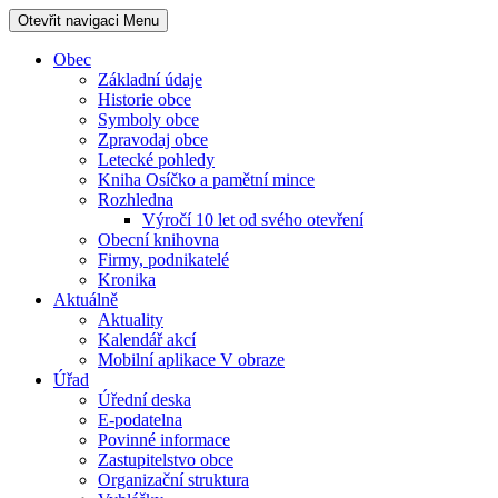
Otevřit navigaci
Menu
Obec
Základní údaje
Historie obce
Symboly obce
Zpravodaj obce
Letecké pohledy
Kniha Osíčko a pamětní mince
Rozhledna
Výročí 10 let od svého otevření
Obecní knihovna
Firmy, podnikatelé
Kronika
Aktuálně
Aktuality
Kalendář akcí
Mobilní aplikace V obraze
Úřad
Úřední deska
E-podatelna
Povinné informace
Zastupitelstvo obce
Organizační struktura