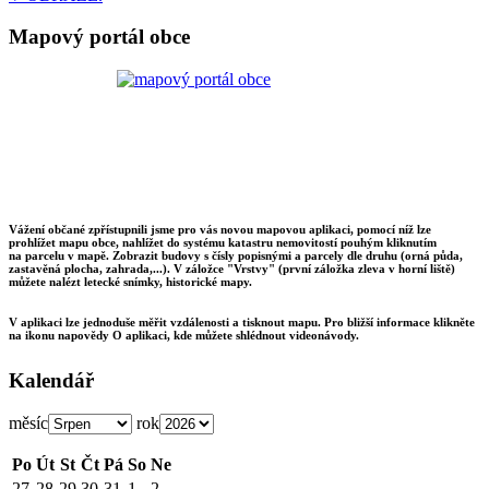
Mapový portál obce
Vážení občané zpřístupnili jsme pro vás novou mapovou aplikaci, pomocí níž lze
prohlížet mapu obce, nahlížet do systému katastru nemovitostí pouhým kliknutím
na parcelu v mapě. Zobrazit budovy s čísly popisnými a parcely dle druhu (orná půda,
zastavěná plocha, zahrada,...). V záložce "Vrstvy" (první záložka zleva v horní liště)
můžete nalézt letecké snímky, historické mapy.
V aplikaci lze jednoduše měřit vzdálenosti a tisknout mapu. Pro bližší informace klikněte
na ikonu napovědy O aplikaci, kde můžete shlédnout videonávody.
Kalendář
měsíc
rok
Po
Út
St
Čt
Pá
So
Ne
27
28
29
30
31
1
2