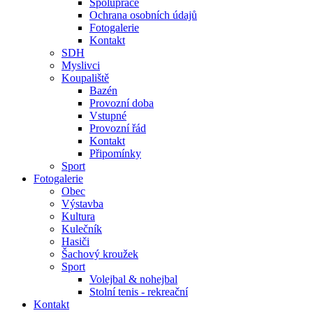
Spolupráce
Ochrana osobních údajů
Fotogalerie
Kontakt
SDH
Myslivci
Koupaliště
Bazén
Provozní doba
Vstupné
Provozní řád
Kontakt
Připomínky
Sport
Fotogalerie
Obec
Výstavba
Kultura
Kulečník
Hasiči
Šachový kroužek
Sport
Volejbal & nohejbal
Stolní tenis - rekreační
Kontakt