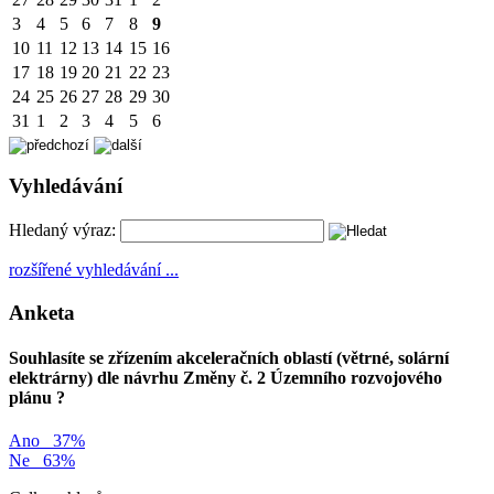
3
4
5
6
7
8
9
10
11
12
13
14
15
16
17
18
19
20
21
22
23
24
25
26
27
28
29
30
31
1
2
3
4
5
6
Vyhledávání
Hledaný výraz:
rozšířené vyhledávání ...
Anketa
Souhlasíte se zřízením akceleračních oblastí (větrné, solární
elektrárny) dle návrhu Změny č. 2 Územního rozvojového
plánu ?
Ano
37%
Ne
63%